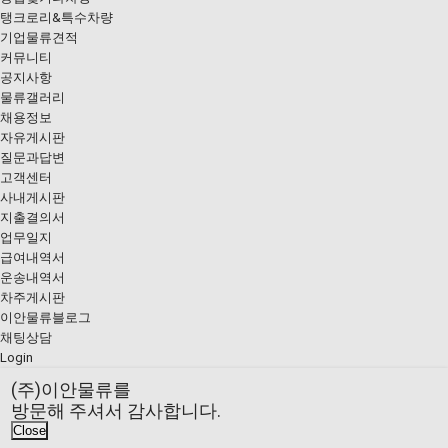
탱크로리&특수차량
기업물류견적
커뮤니티
공지사항
물류갤러리
채용정보
자유게시판
질문과답변
고객센터
사내게시판
지출결의서
업무일지
급여내역서
운송내역서
차주게시판
이안물류블로그
채팅상담
Login
(주)이안물류
를
방문해 주셔서 감사합니다.
Close