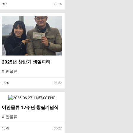
946
12-15
2025년 상반기 생일파티
이안물류
1350
06-27
이안물류 17주년 창립기념식
이안물류
1373
06-27