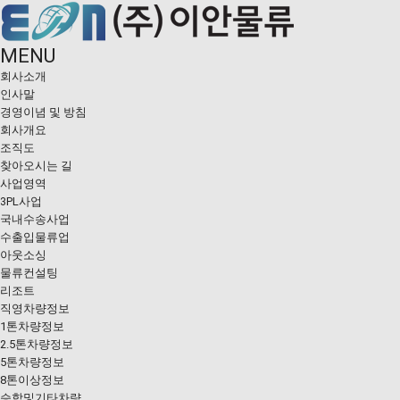
MENU
회사소개
인사말
경영이념 및 방침
회사개요
조직도
찾아오시는 길
사업영역
3PL사업
국내수송사업
수출입물류업
아웃소싱
물류컨설팅
리조트
직영차량정보
1톤차량정보
2.5톤차량정보
5톤차량정보
8톤이상정보
승합및기타차량