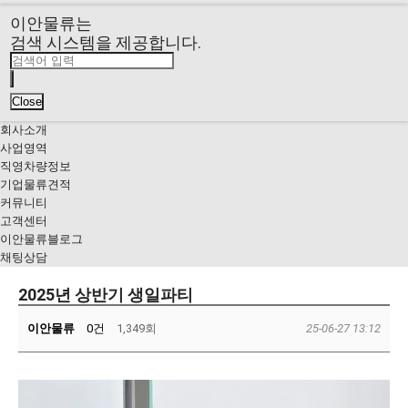
이안물류는
검색 시스템
을 제공합니다.
Close
회사소개
사업영역
직영차량정보
기업물류견적
커뮤니티
고객센터
이안물류블로그
채팅상담
2025년 상반기 생일파티
이안물류
0건
1,349회
25-06-27 13:12