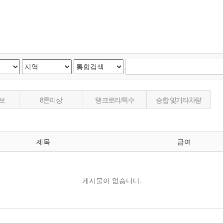
보
8톤이상
탱크로리/특수
승합 및기타차량
제목
급여
게시물이 없습니다.