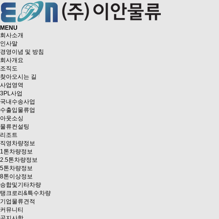
MENU
회사소개
인사말
경영이념 및 방침
회사개요
조직도
찾아오시는 길
사업영역
3PL사업
국내수송사업
수출입물류업
아웃소싱
물류컨설팅
리조트
직영차량정보
1톤차량정보
2.5톤차량정보
5톤차량정보
8톤이상정보
승합및기타차량
탱크로리&특수차량
기업물류견적
커뮤니티
공지사항