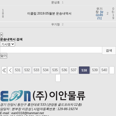
문상호
1
우기
0
1
창
[w
6-
8
이클럽 2019.05월분 운송내역서
2
oo46
1
8
21]
9
우기창
2
×
운송내역서 검색
검색
닫기
531
532
533
534
535
536
537
539
540
538
경기 안양시 동안구 흥안대로 533 (관양동 골드프라자 12층)
담당자 : 본부장 이은성
|
사업자등록번호 : 129-86-19274
E-mail :
ean0318@hanmail.net