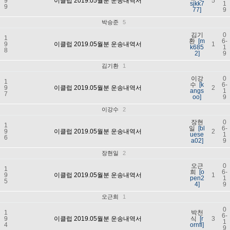
9
이클럽 2019.05월분 운송내역서
5
sjkk7
1
9
77]
9
박승준
5
김기
0
1
환
[m
6-
9
이클럽 2019.05월분 운송내역서
1
k685
1
8
2]
9
김기환
1
이강
0
1
수
[k
6-
9
이클럽 2019.05월분 운송내역서
2
angs
1
7
oo]
9
이강수
2
장현
0
1
일
[bl
6-
9
이클럽 2019.05월분 운송내역서
2
uese
1
6
a02]
9
장현일
2
오근
0
1
희
[o
6-
9
이클럽 2019.05월분 운송내역서
1
pen2
1
5
4]
9
오근희
1
0
1
박천
6-
9
이클럽 2019.05월분 운송내역서
식
[r
3
1
4
ornfl]
9