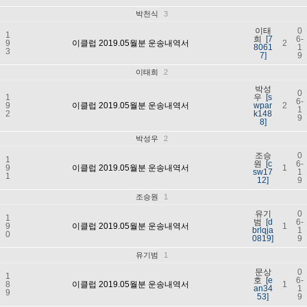
박천식
3
이태
0
1
희
[7
6-
9
이클럽 2019.05월분 운송내역서
2
8061
1
3
7]
9
이태희
2
박성
0
1
우
[s
6-
9
이클럽 2019.05월분 운송내역서
wpar
2
1
2
k148
9
8]
박성우
2
조승
0
1
원
[c
6-
9
이클럽 2019.05월분 운송내역서
1
sw17
1
1
12]
9
조승원
1
유기
0
1
범
[d
6-
9
이클럽 2019.05월분 운송내역서
1
brlqja
1
0
0819]
9
유기범
1
문상
0
1
호
[e
6-
8
이클럽 2019.05월분 운송내역서
1
an34
1
9
53]
9