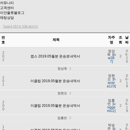
커뮤니티
고객센터
이안물류블로그
채팅상담
Total 8,257건
538 페이지
번
차주
조
날
제목
호
명
회
짜
정성
0
2
욱
[js
6-
0
캡스 2019.05월분 운송료내역서
2
w36
2
2
7]
0
정성욱
2
정현
0
2
오
[h
6-
0
이클럽 2019.05월분 운송내역서
2
anar
1
1
a123]
9
정현오
2
임흥
0
2
빈
[u
6-
0
이클럽 2019.05월분 운송내역서
2
ngge
1
0
mi11]
9
임흥빈
2
박승
0
1
준
[p
6-