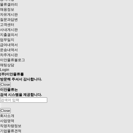
물류갤러리
채용정보
자유게시판
질문과답변
고객센터
사내게시판
지출결의서
업무일지
급여내역서
운송내역서
차주게시판
이안물류블로그
채팅상담
Login
(주)이안물류
를
방문해 주셔서 감사합니다.
Close
이안물류는
검색 시스템
을 제공합니다.
Close
회사소개
사업영역
직영차량정보
기업물류견적