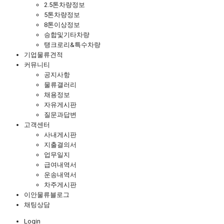
2.5톤차량정보
5톤차량정보
8톤이상정보
승합및기타차량
탱크로리&특수차량
기업물류견적
커뮤니티
공지사항
물류갤러리
채용정보
자유게시판
질문과답변
고객센터
사내게시판
지출결의서
업무일지
급여내역서
운송내역서
차주게시판
이안물류블로그
채팅상담
Login