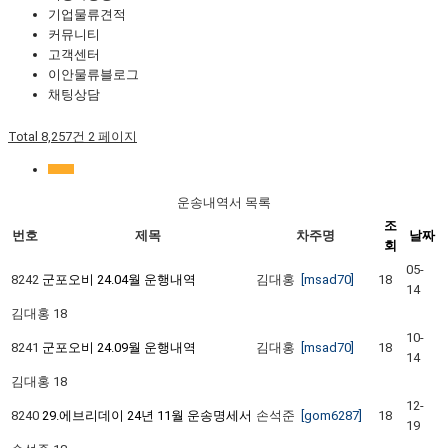
기업물류견적
커뮤니티
고객센터
이안물류블로그
채팅상담
Total 8,257건
2 페이지
운송내역서 목록
조
번호
제목
차주명
날짜
회
05-
8242
군포오비 24.04월 운행내역
김대홍
[msad70]
18
14
김대홍
18
10-
8241
군포오비 24.09월 운행내역
김대홍
[msad70]
18
14
김대홍
18
12-
8240
29.에브리데이 24년 11월 운송명세서
손석준
[gom6287]
18
19