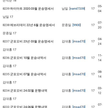
손석준
18
05-
8239
하이마트 2020.03월 운송명세서
남일
[namil7209]
17
04
남일
17
07-
8238
에브리데이 22년 6월 운송명세서
문종일
[9900]
17
20
문종일
17
04-
8237
군포오비 23년 03월 운송명세서
김대홍
[msad70]
17
24
김대홍
17
11-
8236
군포오비 10월 운송내역서
김대홍
[msad70]
17
14
김대홍
17
08-
8235
군포오비 07월 운송내역서
김대홍
[msad70]
17
14
김대홍
17
03-
8234
군포오비 24.02월 운행내역
김대홍
[msad70]
17
12
김대홍
17
07-
8233
군포오비 24.06월 운행내역
김대홍
[msad70]
17