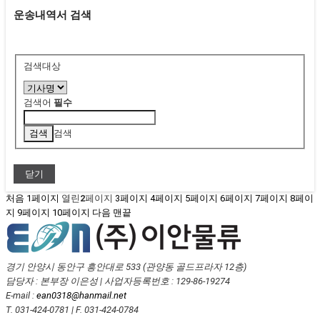
운송내역서 검색
검색대상
검색어
필수
검색
닫기
처음
1
페이지
열린
2
페이지
3
페이지
4
페이지
5
페이지
6
페이지
7
페이지
8
페이
지
9
페이지
10
페이지
다음
맨끝
경기 안양시 동안구 흥안대로 533 (관양동 골드프라자 12층)
담당자 : 본부장 이은성
|
사업자등록번호 : 129-86-19274
E-mail :
ean0318@hanmail.net
T. 031-424-0781
|
F. 031-424-0784