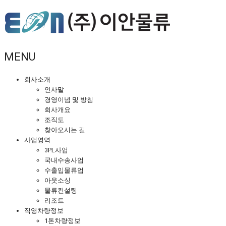
MENU
회사소개
인사말
경영이념 및 방침
회사개요
조직도
찾아오시는 길
사업영역
3PL사업
국내수송사업
수출입물류업
아웃소싱
물류컨설팅
리조트
직영차량정보
1톤차량정보