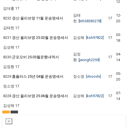
12
김대홍
17
김태
12-
8232
경산 올리브영 11월 운송명세서
17
헌
[kth38383278]
20
김태헌
17
03-
8231
경산 올리브영 25.02월 운송명세서
김성해
[ksh97822]
17
18
김성해
17
김정
04-
8230
군포오비 25.03월운행내역서
17
환
[jeongh2259]
14
김정환
17
05-
8229
홈플러스 25년 04월 운송명세서
정소영
[vlvoovlv]
17
20
정소영
17
07-
8228
경산 올리브영 25.06월 운송명세서
김성해
[ksh97822]
17
14
김성해
17
×